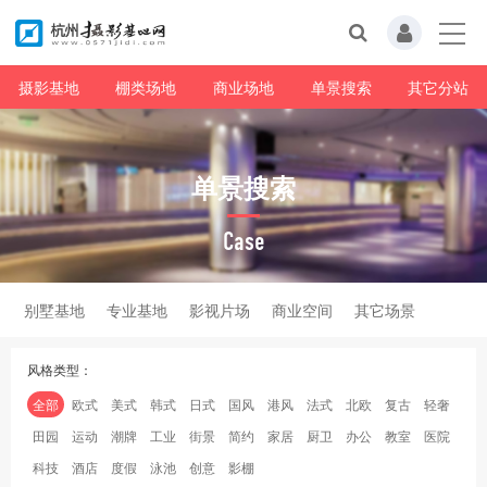
摄影基地
棚类场地
商业场地
单景搜索
其它分站
单景搜索
Case
别墅基地
专业基地
影视片场
商业空间
其它场景
风格类型：
全部
欧式
美式
韩式
日式
国风
港风
法式
北欧
复古
轻奢
田园
运动
潮牌
工业
街景
简约
家居
厨卫
办公
教室
医院
科技
酒店
度假
泳池
创意
影棚