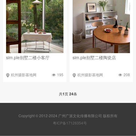
sim.ple别墅二楼小客厅
sim.ple别墅二楼陶瓷店
195
208
杭州摄影基地网
杭州摄影基地网
共
1
页
24
条
Copyright © 2012-2024 广州广派文化传播有限公司 版权所有
粤ICP备17126354号