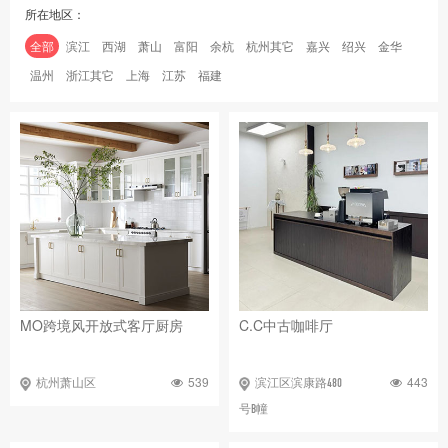
所在地区：
全部
滨江
西湖
萧山
富阳
余杭
杭州其它
嘉兴
绍兴
金华
温州
浙江其它
上海
江苏
福建
MO跨境风开放式客厅厨房
C.C中古咖啡厅
539
443
杭州萧山区
滨江区滨康路480
号B幢