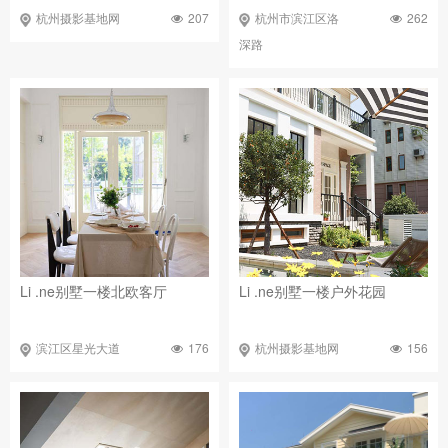
207
262
杭州摄影基地网
杭州市滨江区洛
深路
Li .ne别墅一楼北欧客厅
Li .ne别墅一楼户外花园
176
156
滨江区星光大道
杭州摄影基地网