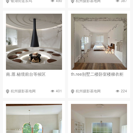
490
387
银湖街道东坞
杭州摄影基地网
南.厝.秘境前台等候区
th.ree别墅二楼卧室楼梯衣柜
401
224
杭州摄影基地网
杭州摄影基地网