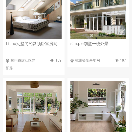
Li .ne别墅简约斜顶卧室房间
sim.ple别墅一楼外景
159
197
杭州市滨江区光
杭州摄影基地网
阳路